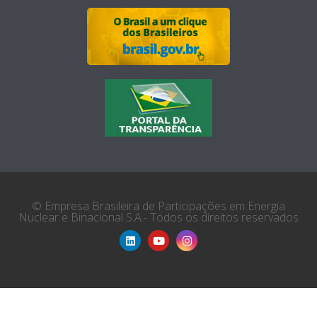
© Empresa Brasileira de Participações em Energia
Nuclear e Binacional S.A.- Todos os direitos reservados