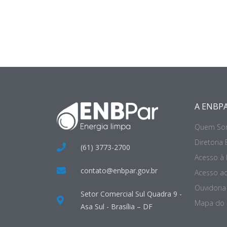
A ENBP
Quem So
Diretoria 
(61) 3773-2700
Acesso à
contato@enbpar.gov.br
Acesso ao
Ouvidoria 
Setor Comercial Sul Quadra 9 -
Mapa do 
Asa Sul - Brasília – DF