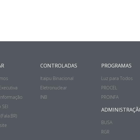
AR
CONTROLADAS
PROGRAMAS
mos
Itaipu Binacional
Luz para Todos
Executiva
Eletronuclear
PROCEL
 Informação
INB
PROINFA
 SEI
ADMINISTRAÇÃ
(Fala.BR)
BUSA
site
RGR