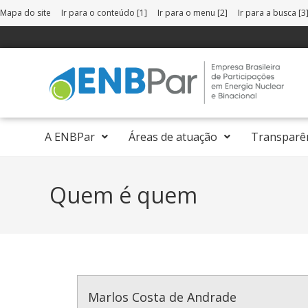
Mapa do site
Ir para o conteúdo [1]
Ir para o menu [2]
Ir para a busca [3
A ENBPar
Áreas de atuação
Transparê
Quem é quem
Marlos Costa de Andrade