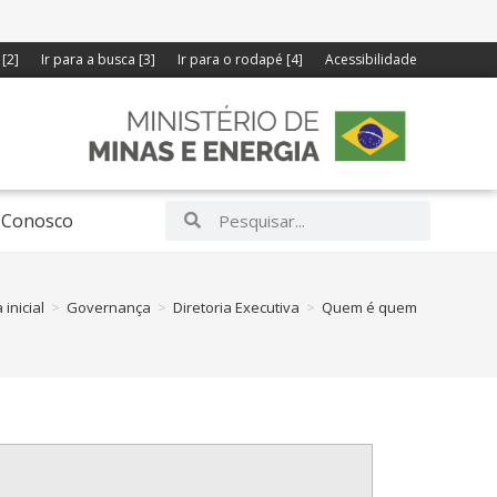
[2]
Ir para a busca [3]
Ir para o rodapé [4]
Acessibilidade
 Conosco
 inicial
>
Governança
>
Diretoria Executiva
>
Quem é quem