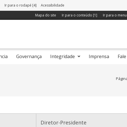
]
Ir para o rodapé [4]
Acessibilidade
Mapa do site
Ir para o conteúdo [1]
Ir para o menu 
ncia
Governança
Integridade
Imprensa
Fale
Página
Diretor-Presidente