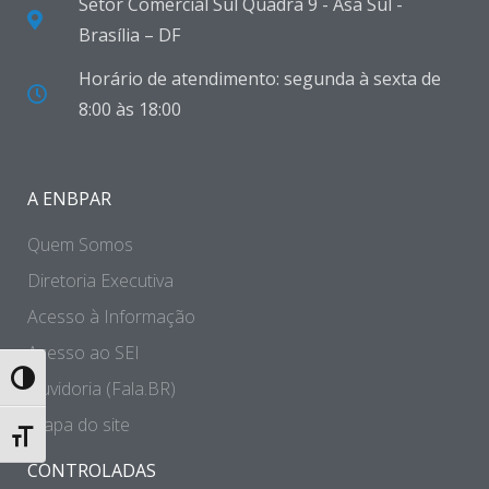
Setor Comercial Sul Quadra 9 - Asa Sul -
Brasília – DF
Horário de atendimento: segunda à sexta de
8:00 às 18:00
A ENBPAR
Quem Somos
Diretoria Executiva
Acesso à Informação
Acesso ao SEI
Toggle High Contrast
Ouvidoria (Fala.BR)
Mapa do site
Toggle Font size
CONTROLADAS