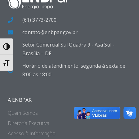
(61) 3773-2700
contato@enbpar.gov.br
Setor Comercial Sul Quadra 9 - Asa Sul -
Toggle High Contrast
Brasília – DF
Toggle Font size
Horário de atendimento: segunda à sexta de
8:00 às 18:00
A ENBPAR
Quem Somos
Diretoria Executiva
Acesso à Informação