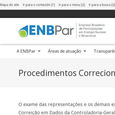
Mapa do site
Ir para o conteúdo [1]
Ir para o menu [2]
Ir para a busca [3
A ENBPar
Áreas de atuação
Transparê
Procedimentos Correcion
O exame das representações e os demais ex
Correição em Dados da Controladoria-Geral