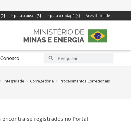
[2]
Ir para a busca [3]
Ir para o rodapé [4]
Acessibilidade
 Conosco
>
Integridade
>
Corregedoria
>
Procedimentos Correcionais
 encontra-se registrados no Portal