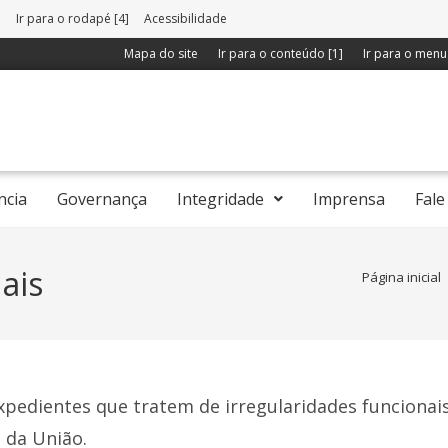
]
Ir para o rodapé [4]
Acessibilidade
Mapa do site
Ir para o conteúdo [1]
Ir para o menu 
ncia
Governança
Integridade
Imprensa
Fale
ais
Página inicial
pedientes que tratem de irregularidades funcionais
 da União.