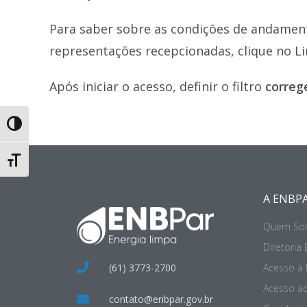
Para saber sobre as condições de andamento
representações recepcionadas, clique no L
Após iniciar o acesso, definir o filtro
correg
Toggle High Contrast
Toggle Font size
A ENBP
Quem So
Diretoria 
(61) 3773-2700
Acesso à
Acesso ao
contato@enbpar.gov.br