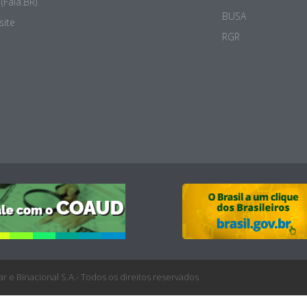
(Fala.BR)
BUSA
site
RGR
r e Binacional S.A.- Todos os direitos reservados