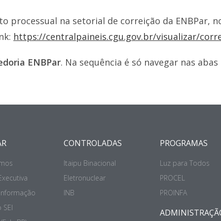
 processual na setorial de correição da ENBPar, no
ink:
https://centralpaineis.cgu.gov.br/visualizar/cor
edoria ENBPar
. Na sequência é só navegar nas abas 
AR
CONTROLADAS
PROGRAMAS
mos
Itaipu Binacional
Luz para Todos
Executiva
Eletronuclear
PROCEL
 Informação
INB
PROINFA
 SEI
ADMINISTRAÇÃ