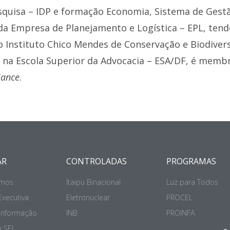
esquisa – IDP e formação Economia, Sistema de Ges
da Empresa de Planejamento e Logística – EPL, ten
o Instituto Chico Mendes de Conservação e Biodiver
s na Escola Superior da Advocacia – ESA/DF, é mem
iance
.
AR
CONTROLADAS
PROGRAMAS
mos
Itaipu Binacional
Luz para Todos
Executiva
Eletronuclear
PROCEL
 Informação
INB
PROINFA
 SEI