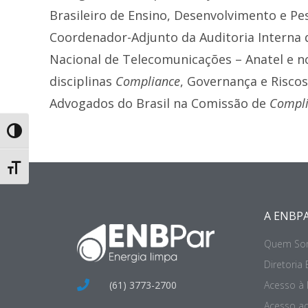
Brasileiro de Ensino, Desenvolvimento e P
Coordenador-Adjunto da Auditoria Interna 
Nacional de Telecomunicações – Anatel e n
disciplinas
Compliance
, Governança e Risco
Advogados do Brasil na Comissão de
Compl
Toggle High Contrast
Toggle Font size
A ENBP
Quem So
Diretoria 
(61) 3773-2700
Acesso à
Acesso ao