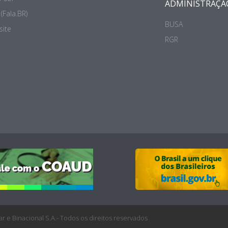
ADMINISTRAÇÃ
(Fala.BR)
BUSA
site
RGR
r e Binacional S.A.- Todos os direitos reservados