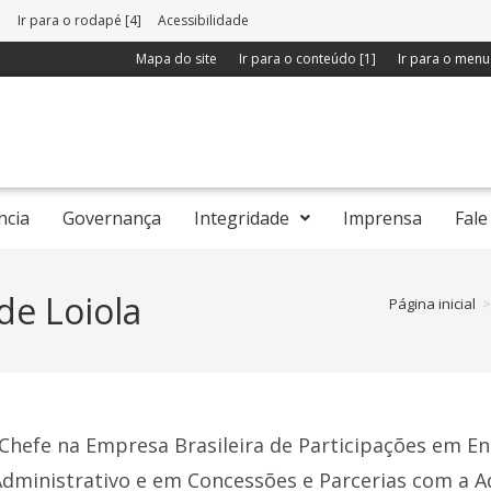
]
Ir para o rodapé [4]
Acessibilidade
Mapa do site
Ir para o conteúdo [1]
Ir para o menu 
ncia
Governança
Integridade
Imprensa
Fale
de Loiola
Página inicial
>
-Chefe na Empresa Brasileira de Participações em En
dministrativo e em Concessões e Parcerias com a Ad