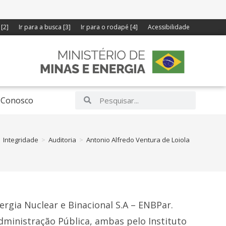
[2]
Ir para a busca [3]
Ir para o rodapé [4]
Acessibilidade
 Conosco
Integridade
>
Auditoria
>
Antonio Alfredo Ventura de Loiola
ergia Nuclear e Binacional S.A – ENBPar.
ministração Pública, ambas pelo Instituto