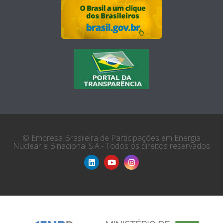
© Empresa Brasileira de Participações em Energia
Nuclear e Binacional S.A.- Todos os direitos reservados