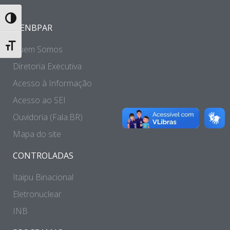
Toggle High Contrast
A ENBPAR
Toggle Font size
Quem Somos
Diretoria Executiva
Acesso à Informação
Acesso ao SEI
Ouvidoria (Fala.BR)
Mapa do site
CONTROLADAS
Itaipu Binacional
Eletronuclear
INB