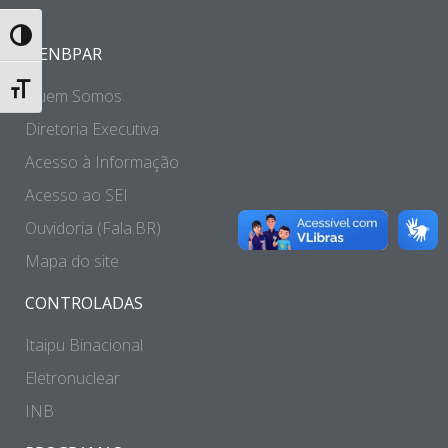
Toggle High Contrast
A ENBPAR
Toggle Font size
Quem Somos
Diretoria Executiva
Acesso à Informação
Acesso ao SEI
Ouvidoria (Fala.BR)
Mapa do site
CONTROLADAS
Itaipu Binacional
Eletronuclear
INB