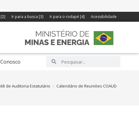
[2]
Ir para a busca [3]
Ir para o rodapé [4]
Acessibilidade
 Conosco
tê de Auditoria Estatutário
>
Calendário de Reuniões COAUD