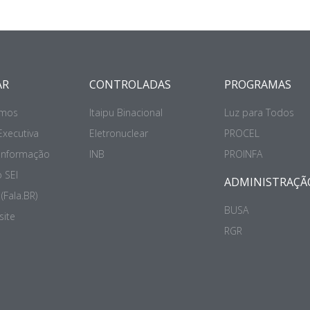
AR
CONTROLADAS
PROGRAMAS
mos
Itaipu Binacional
Luz para Todos
Executiva
Eletronuclear
PROCEL
 Informação
INB
PROINFA
 SEI
ADMINISTRAÇÃ
(Fala.BR)
BUSA
site
RGR