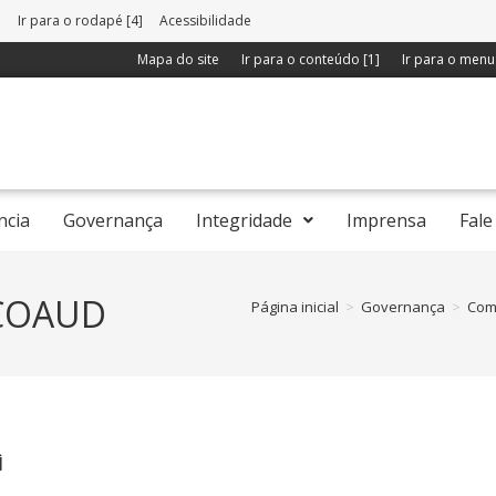
]
Ir para o rodapé [4]
Acessibilidade
Mapa do site
Ir para o conteúdo [1]
Ir para o menu 
ncia
Governança
Integridade
Imprensa
Fale
 COAUD
Página inicial
>
Governança
>
Comi