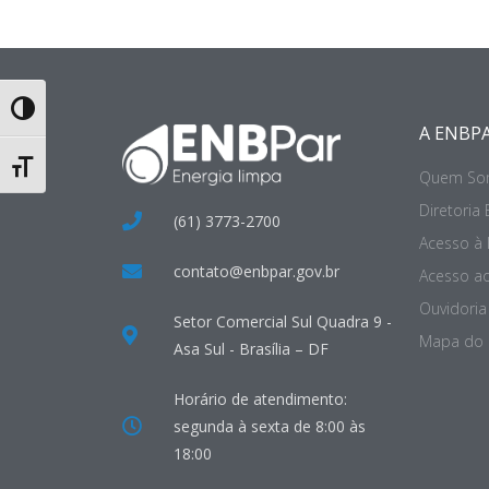
Toggle High Contrast
A ENBP
Toggle Font size
Quem So
Diretoria 
(61) 3773-2700
Acesso à
contato@enbpar.gov.br
Acesso ao
Ouvidoria 
Setor Comercial Sul Quadra 9 -
Mapa do 
Asa Sul - Brasília – DF
Horário de atendimento:
segunda à sexta de 8:00 às
18:00