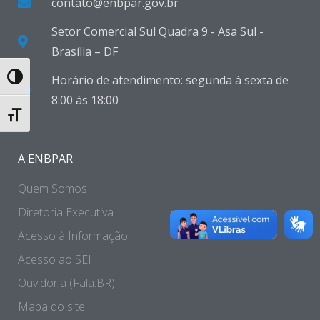
contato@enbpar.gov.br
Setor Comercial Sul Quadra 9 - Asa Sul -
Brasília – DF
Horário de atendimento: segunda à sexta de
Toggle High Contrast
8:00 às 18:00
Toggle Font size
A ENBPAR
Quem Somos
Diretoria Executiva
Acesso à Informação
Acesso ao SEI
Ouvidoria (Fala.BR)
Mapa do site