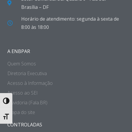
Brasília – DF
Horário de atendimento: segunda à sexta de
8:00 às 18:00
A ENBPAR
Quem Somos
Diretoria Executiva
Acesso à Informação
Acesso ao SEI
Ouvidoria (Fala.BR)
Toggle High Contrast
Mapa do site
Toggle Font size
CONTROLADAS