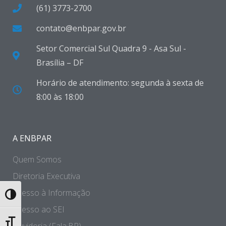
(61) 3773-2700
contato@enbpar.gov.br
Setor Comercial Sul Quadra 9 - Asa Sul -
Brasília – DF
Horário de atendimento: segunda à sexta de
8:00 às 18:00
A ENBPAR
Quem Somos
Diretoria Executiva
Acesso à Informação
Toggle High Contrast
Acesso ao SEI
Toggle Font size
Ouvidoria (Fala.BR)