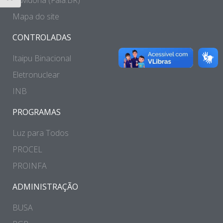
Mapa do site
CONTROLADAS
Itaipu Binacional
Eletronuclear
INB
PROGRAMAS
Luz para Todos
PROCEL
PROINFA
ADMINISTRAÇÃO
BUSA