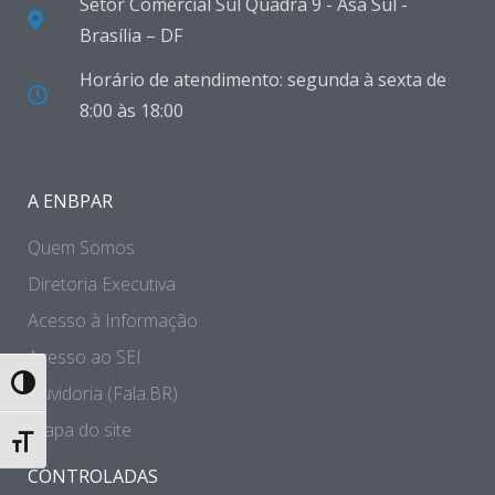
Setor Comercial Sul Quadra 9 - Asa Sul -
Brasília – DF
Horário de atendimento: segunda à sexta de
8:00 às 18:00
A ENBPAR
Quem Somos
Diretoria Executiva
Acesso à Informação
Acesso ao SEI
Toggle High Contrast
Ouvidoria (Fala.BR)
Mapa do site
Toggle Font size
CONTROLADAS